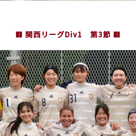
🟥 関西リーグDiv1 第3節 🟥