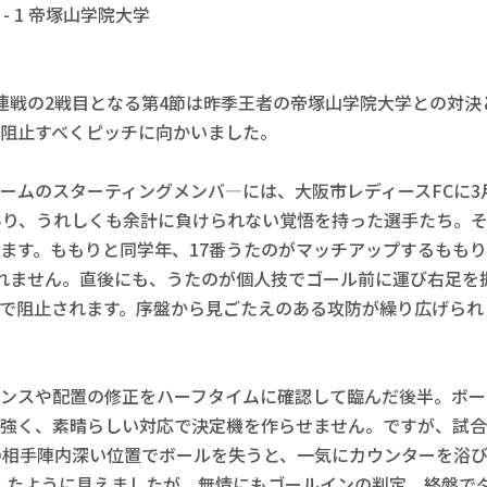
- 1 帝塚山学院大学

連戦の2戦目となる第4節は昨季王者の帝塚山学院大学との対決
阻止すべくピッチに向かいました。

ームのスターティングメンバ―には、大阪市レディースFCに3
あり、うれしくも余計に負けられない覚悟を持った選手たち。
ます。ももりと同学年、17番うたのがマッチアップするももり
れません。直後にも、うたのが個人技でゴール前に運び右足を
で阻止されます。序盤から見ごたえのある攻防が繰り広げられま
ンスや配置の修正をハーフタイムに確認して臨んだ後半。ボー
強く、素晴らしい対応で決定機を作らせません。ですが、試合
の相手陣内深い位置でボールを失うと、一気にカウンターを浴
したように見えましたが、無情にもゴールインの判定。終盤で