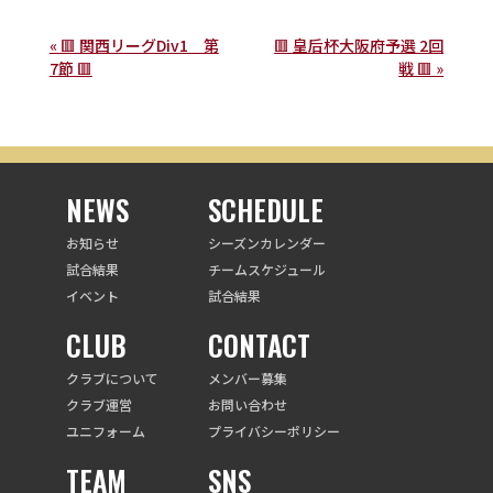
« 🟥 関西リーグDiv1 第
🟥 皇后杯大阪府予選 2回
7節 🟥
戦 🟥 »
NEWS
SCHEDULE
お知らせ
シーズンカレンダー
試合結果
チームスケジュール
イベント
試合結果
CLUB
CONTACT
クラブについて
メンバー募集
クラブ運営
お問い合わせ
ユニフォーム
プライバシーポリシー
TEAM
SNS