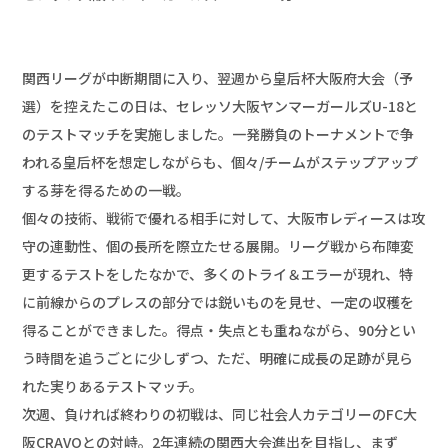
関西リーグが中断期間に入り、翌週から皇后杯大阪府大会（予
選）を控えたこの日は、セレッソ大阪ヤンマーガールズU-18と
のテストマッチを実施しました。一発勝負のトーナメントで争
われる皇后杯を想定しながらも、個々/チームがステップアップ
する芽を得るための一戦。

個々の技術、戦術で優れる相手に対して、大阪市レディースは攻
守の連動性、個の長所を際立たせる展開。リーグ戦から布陣変
更するテストをしたなかで、多くのトライ＆エラーが現れ、特
に前線からのプレスの部分では鋭いものを見せ、一定の収穫を
得ることができました。得点・失点とも重ねながら、90分とい
う時間を追うごとに少しずつ、ただ、明確に成長の足跡が見ら
れた実りあるテストマッチ。

次週、負ければ終わりの初戦は、同じ社会人カテゴリーのFC大
阪CRAVOとの対峙。2年連続の関西大会進出を目指し、まず