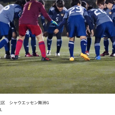
花区　シャウエッセン舞洲G 


