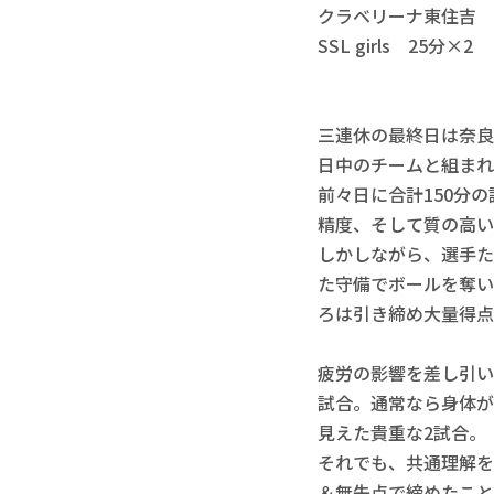
クラベリーナ東住吉　2
SSL girls　25分×2

三連休の最終日は奈良
日中のチームと組まれ
前々日に合計150分
精度、そして質の高い
しかしながら、選手た
た守備でボールを奪い
ろは引き締め大量得点
疲労の影響を差し引い
試合。通常なら身体が
見えた貴重な2試合。

それでも、共通理解を
＆無失点で締めたこと