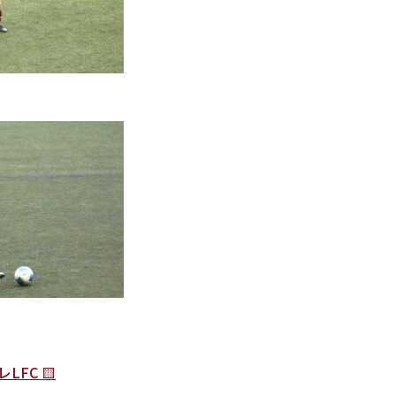
LFC 🟨