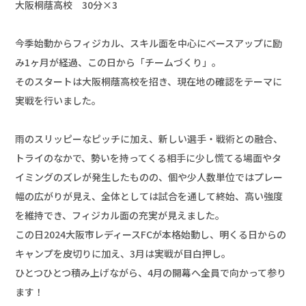
大阪桐蔭高校　30分×3

今季始動からフィジカル、スキル面を中心にベースアップに励
み1ヶ月が経過、この日から「チームづくり」。

そのスタートは大阪桐蔭高校を招き、現在地の確認をテーマに
実戦を行いました。

雨のスリッピーなピッチに加え、新しい選手・戦術との融合、
トライのなかで、勢いを持ってくる相手に少し慌てる場面やタ
イミングのズレが発生したものの、個や少人数単位ではプレー
幅の広がりが見え、全体としては試合を通して終始、高い強度
を維持でき、フィジカル面の充実が見えました。

この日2024大阪市レディースFCが本格始動し、明くる日からの
キャンプを皮切りに加え、3月は実戦が目白押し。

ひとつひとつ積み上げながら、4月の開幕へ全員で向かって参り
ます！
