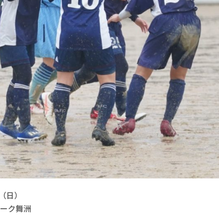
（日）

ーク舞洲
