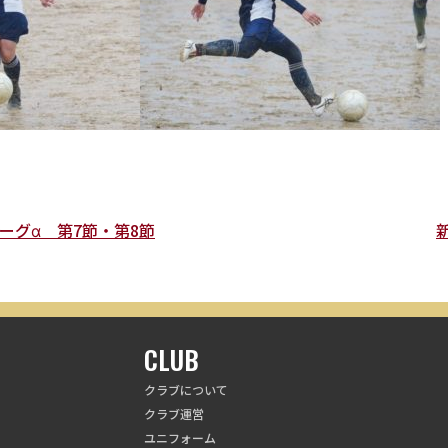
リーグα 第7節・第8節
CLUB
クラブについて
クラブ運営
ユニフォーム